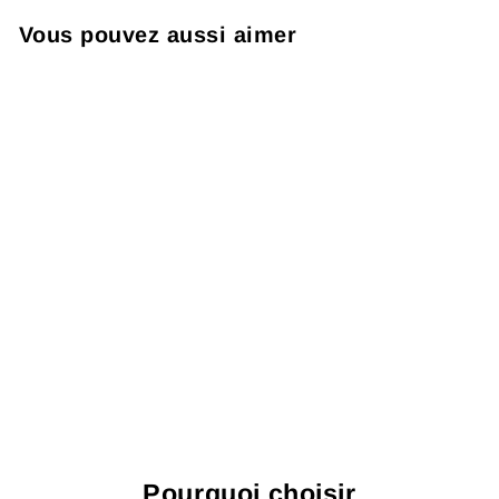
Vous pouvez aussi aimer
A. fitzsimmons -
fleurissant
doucement
FANNMUR
À partir de $29.99
Pourquoi choisir