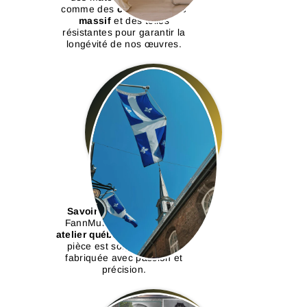
comme des
cadres en bois
massif
et des toiles
résistantes pour garantir la
longévité de nos œuvres.
Savoir-faire québécois :
FannMur est fier d’être un
atelier québécois
, où chaque
pièce est soigneusement
fabriquée avec passion et
précision.