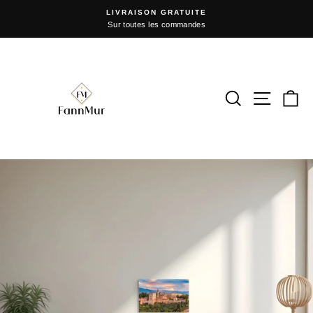
Passer
LIVRAISON GRATUITE
au
Sur toutes les commandes
Diaporama
contenu
Pause
Rechercher
Naviga
P