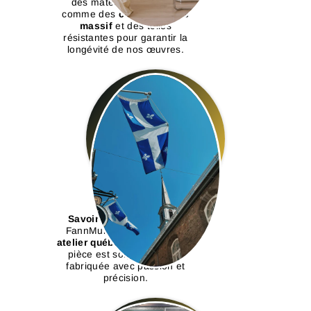
des matériaux durables
comme des
cadres en bois
massif
et des toiles
résistantes pour garantir la
longévité de nos œuvres.
Savoir-faire québécois :
FannMur est fier d’être un
atelier québécois
, où chaque
pièce est soigneusement
fabriquée avec passion et
précision.