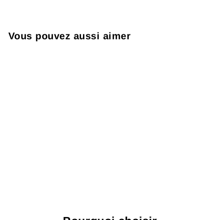
Vous pouvez aussi aimer
Toile Alhambra
FANNMUR
À partir de $29.99